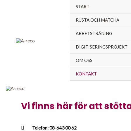
Hoppa
START
till
innehåll
RUSTA OCH MATCHA
ARBETSTRÄNING
DIGITISERINGSPROJEKT
OM OSS
KONTAKT
Vi finns här för att stött
Telefon: 08-643 00 62