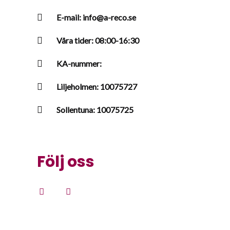
E-mail: info@a-reco.se
Våra tider: 08:00-16:30
KA-nummer:
Liljeholmen: 10075727
Sollentuna: 10075725
Följ oss
F
I
a
n
c
s
e
t
b
a
o
g