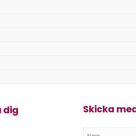
Skicka me
a dig
N