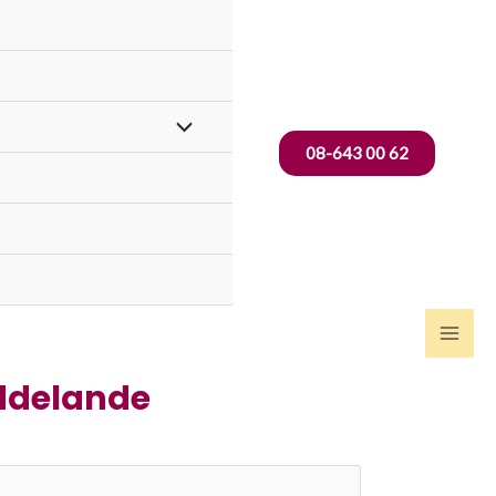
Slå
08-643 00 62
på/av
meny
Mai
Men
ddelande